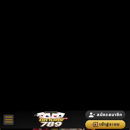
สมัครสมาชิก
เข้าสู่ระบบ
สล็อตบริการเร็วถอนเร็ว กว่าเว็บไหนบริการดี 2022
สล็อตบริการเร็วถอนเร็ว กว่าเว็บ
ไหนบริการดี 2022