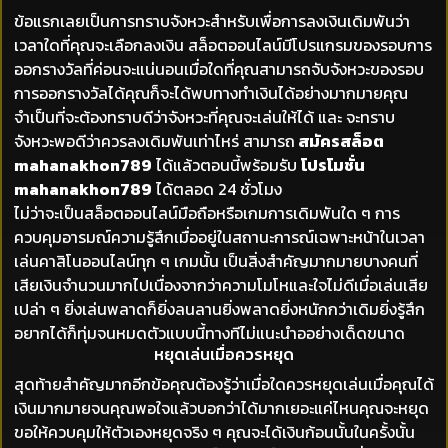
ข้อแรกเลยเป็นการทราบจังหวะสำหรับเพื่อการลงเงินเดิมพันว่า
เวลาใดที่คุณจะเลือกลงเงิน สล็อตออนไลน์มีโปรแกรมของรอบการ
ออกรางวัลที่ค่อนจะแน่นอนเมื่อใดที่คุณสามารถจับจังหวะของรอบ
การออกรางวัลได้คุณก็จะได้พบทางทำเงินได้อย่างมากมายคุณ
จำเป็นที่จะต้องทราบดีว่าจังหวะที่คุณจะเล่นให้ได้ และ จะทราบ
จังหวะพอดีว่าควรลงเดิมพันเท่าไหร่ สามารถ
สมัครสล็อต
mahanakhon789
ได้แล้วตอนนี้พร้อมรับ
โปรโมชั่น
mahanakhon789
ได้ตลอด 24 ชั่วโมง
ไม่ว่าจะเป็นสล็อตออนไลน์มือถือหรือเกมการเดิมพันใด ๆ การ
ควบคุมอารมณ์ความรู้สึกเมื่ออยู่ในสถานะการณ์เฉพาะหน้าในเวลา
เล่นคาสิโนออนไลน์ทุก ๆ เกมนั้น เป็นสิ่งสำคัญมากมายบางคนที่
เสียเงินจำนวนมากไปเนื่องจากว่าความโมโหและใจไม่ดีเมื่อเล่นเสีย
เปล่า ๆ ยิ่งเล่นพลาดก็ยิ่งลนลานยิ่งพลาดยิ่งหนักกว่าเดิมยิ่งรู้สึก
อยากได้ก็ทุ่มจนหมดตัวแบบนี้ทางทีไม่แนะนำออย่างเด็ดขนาด
หยุดเล่นเมื่อควรหยุด
สุดท้ายสำคัญมากอีกข้อคุณต้องรู้ว่าเมื่อใดควรหยุดเล่นเมื่อคุณได้
เงินมากมายจนคุณพอใจแล้วบอกว่าได้มากเยอะแค่ไหนคุณจะหยุด
ขอให้ควบคุมให้ตัวเองหยุดจริง ๆ คุณจะได้เงินก้อนนั้นในครั้งนั้น