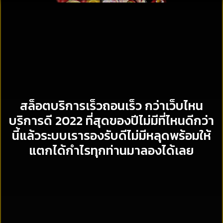
สล็อตบริการเร็วถอนเร็ว กว่าเว็บไหน
บริการดี 2022 ที่สุดของปีไม่มีที่ไหนดีกว่า
นี้แล้วระบบเรารองรับดีไม่มีหลุดพร้อมให้
แตกได้กำไรทุกท่านมาลองได้เลย