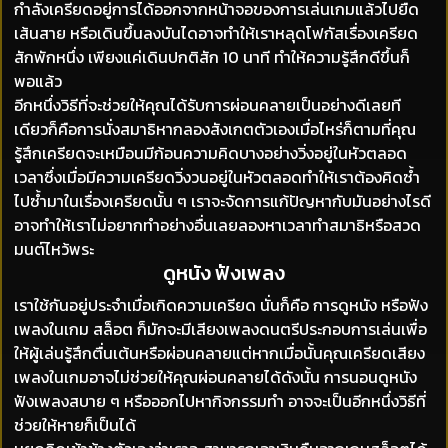
กำลังเครียดอยู่การได้ออกจากหน้าจอของการเล่นเกมแล้วไปยืด
เส้นสาย หรือเดินขึ้นลงบันไดอาจทำให้เราหลุดโฟกัสเรื่องเครียด
สักพักหนึ่ง เพียงแค่เดินปกติสัก 10 นาที ทำให้ความรู้สึกดีขึ้นก็
พอแล้ว
อีกหนึ่งวิธีที่จะช่วยให้คุณได้รับการผ่อนคลายเป็นอย่างดีเลยที
เดียวก็คือการนั่งสมาธิหากลองสังเกตตัวเองเมื่อไหร่ก็ตามที่คุณ
รู้สึกเครียดจะเหมือนมีก้อนความคิดบางอย่างวิ่งอยู่ในหัวตลอด
เวลาซึ่งเมื่อมีความเครียดวิ่งวนอยู่ในหัวตลอดทำให้เราต้องคิดซ้ำ
ไปซ้ำมาในเรื่องเครียดนั้น ๆ เราจะจัดการแก้ปัญหากับมันอย่างไรดี
อาจทำให้เราไม่อยากทำอย่างอื่นเลยลองหาเวลาทำสมาธิหรือสวด
มนต์ไหว้พระ
ดูหนัง ฟังเพลง
เราใช้กันอยู่ประจำเมื่อเกิดความเครียด นั่นก็คือ การดูหนัง หรือฟัง
เพลงในเกม สล็อต ก็มักจะมีเสียงเพลงดนตรีประกอบการเล่นเพื่อ
ให้ผู้เล่นรู้สึกตื่นเต้นหรือผ่อนคลายแต่หากเมื่อนั้นคุณเครียดเสียง
เพลงในเกมอาจไม่ช่วยให้คุณผ่อนคลายได้ดังนั้น การนอนดูหนัง
ฟังเพลงสบาย ๆ หรือออกไปหากิจกรรมทำ อาจจะเป็นอีกหนึ่งวิธีที่
ช่วยให้หายก็เป็นได้